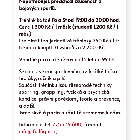
Nepotřebuješ předchozí zkušenosti z
bojových sportů.
Trénink každé
Po a St od 19:00 do 20:00 hod
.
Cena
1.300 Kč / 1 měsíc (studenti 1.200 Kč / 1
měs.)
Lze platit i za jednotlivé tréninky 250 Kč / 1 tr.
Nebo zakoupit 10 vstupů za 2.200,-Kč.
Vhodné pro muže i ženy od 15 let do 99 let
Sebou si vezmi sportovní obuv, krátké tričko,
tepláky, ručník a pití.
Součástí tréninku jsou různorodé techniky,
sparring, grappling, fyzická a psychická
kondice, právní povědomí, teorie a prevence,
a další.
Jsme skvělá parta a rádi Tě vezmeme k nám.
Informace: tel.
775 734 600
, či email:
info@fullfight.cz
,