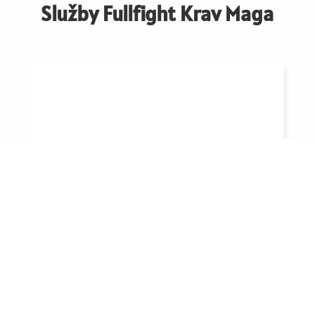
Služby Fullfight Krav Maga
Kurzy
Kurzy Krav Maga jsou sestaveny jsou
3měsíční tréninkové období, během kterého
se naučíte základy efektivní sebeobrany.
Jsou vhodné pro začátečníky i pokročilé.
Přihlaste se na nejbližší nábor.